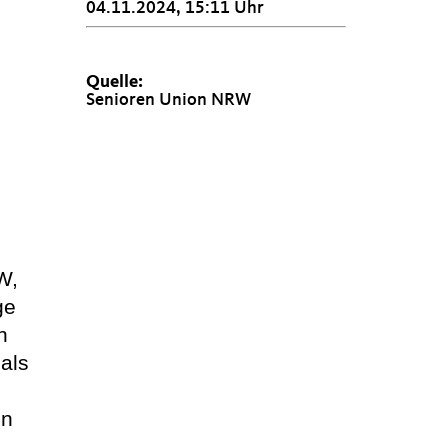
04.11.2024, 15:11 Uhr
Quelle:
Senioren Union NRW
W,
ge
n
 als
on